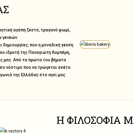
ΑΣ
εξαιρετικά αρτοσκευάσματα
όστιμα και υγιεινά!
ματική αγάπη ζεστό, τραγανό ψωμί,
ν γενεών.
ι δημιουργίες, που η μοναδική γεύση
του ιδρυτή της
Παναγιώτη Λυμπέρη
,
ας μας. Από τα πρώτα του βήματα
όσο νόστιμο που να τρώγεται σκέτο
 γωνιά της Ελλάδας στο νησί μας.
Η ΦΙΛΟΣΟΦΙΑ 