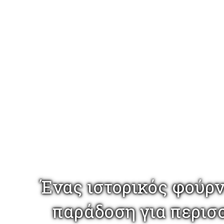
Ένας ιστορικός φούρν
παράδοση για περισσ