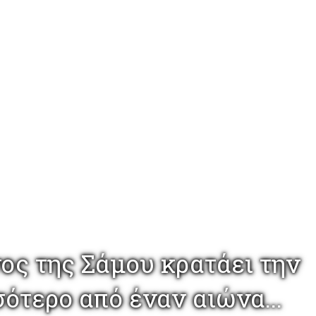
ος της Σάμου κρατάει την
ότερο από έναν αιώνα...