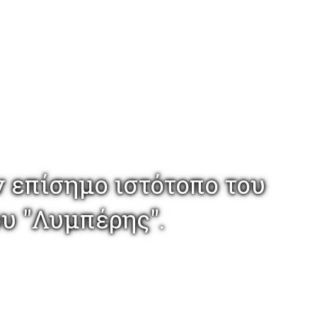
 επίσημο ιστότοπο του
ου "Λυμπέρης".