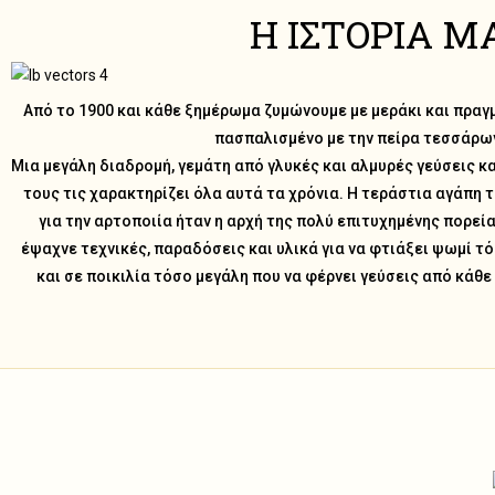
Η ΙΣΤΟΡΙΑ Μ
...προσφέροντάς σας 
παραγωγής μας ν
Από το 1900 και κάθε ξημέρωμα ζυμώνουμε με μεράκι και πραγ
πασπαλισμένο με την πείρα τεσσάρω
Μια μεγάλη διαδρομή, γεμάτη από γλυκές και αλμυρές γεύσεις κα
τους τις χαρακτηρίζει όλα αυτά τα χρόνια. Η τεράστια αγάπη 
για την αρτοποιία ήταν η αρχή της πολύ επιτυχημένης πορεί
έψαχνε τεχνικές, παραδόσεις και υλικά για να φτιάξει ψωμί τ
και σε ποικιλία τόσο μεγάλη που να φέρνει γεύσεις από κάθε