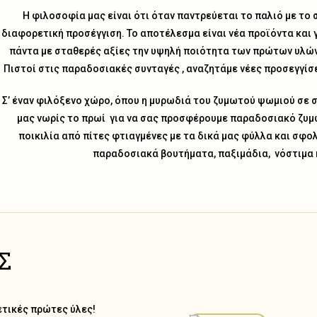
Η φιλοσοφία μας είναι ότι όταν παντρεύεται το παλιό με το 
διαφορετική προσέγγιση. Το αποτέλεσμα είναι νέα προϊόντα και γ
πάντα με σταθερές αξίες την υψηλή ποιότητα των πρώτων υλών
Πιστοί στις παραδοσιακές συνταγές , αναζητάμε νέες προσεγγίσε
Σ’ έναν φιλόξενο χώρο, όπου η μυρωδιά του ζυμωτού ψωμιού σε σ
μας νωρίς το πρωί για να σας προσφέρουμε παραδοσιακό ζυμ
ποικιλία από πίτες φτιαγμένες με τα δικά μας φύλλα και σφο
παραδοσιακά βουτήματα, παξιμάδια, νόστιμα κ
Σ
ετικές πρώτες ύλες!