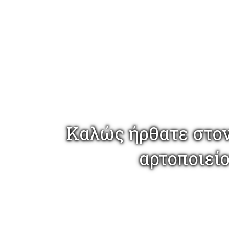
Καλώς ήρθατε στον
αρτοποιεί